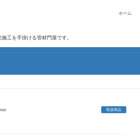
ホーム
売施工を手掛ける管材門屋です。
min
取扱商品